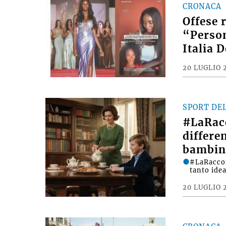
CRONACA
Offese 
“Person
Italia 
20 LUGLIO 
SPORT DE
#LaRac
differe
bambin
#LaRacco
tanto ide
20 LUGLIO 