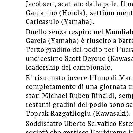
Jacobsen, scattato dalla pole. Il m
Gamarino (Honda), settimo mentre 
Caricasulo (Yamaha).
Duello senza respiro nel Mondial
Garcia (Yamaha) è riuscito a bat
Terzo gradino del podio per l’uc
undicesimo Scott Deroue (Kawasak
leadership del campionato.
E’ risuonato invece l’Inno di Ma
completamento di una giornata tri
stati Michael Ruben Rinaldi, semp
restanti gradini del podio sono 
Toprak Razgatlioglu (Kawasaki).
Soddisfatto Uberto Selvatico Este
società che gestisce l’autdromo 