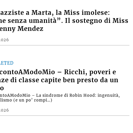
razziste a Marta, la Miss imolese:
e senza umanità”. Il sostegno di Miss
Denny Mendez
2026
LETED
contoAModoMio – Ricchi, poveri e
nze di classe capite ben presto da un
o
ntoAModoMio – La sindrome di Robin Hood: ingenuità,
alismo (e un po’ rompi…)
2026