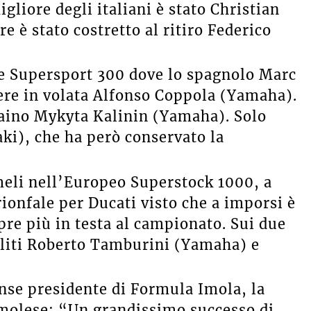
igliore degli italiani è stato Christian
è stato costretto al ritiro Federico
e Supersport 300 dove lo spagnolo Marc
tere in volata Alfonso Coppola (Yamaha).
raino Mykyta Kalinin (Yamaha). Solo
i), che ha però conservato la
meli nell’Europeo Superstock 1000, a
onfale per Ducati visto che a imporsi è
re più in testa al campionato. Sui due
saliti Roberto Tamburini (Yamaha) e
nse presidente di Formula Imola, la
imolese: “Un grandissimo successo di