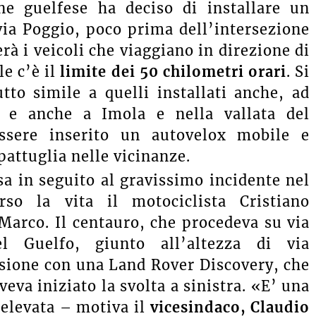
ne guelfese ha deciso di installare un
ia Poggio, poco prima dell’intersezione
erà i veicoli che viaggiano in direzione di
le c’è il
limite dei 50 chilometri orari
. Si
tto simile a quelli installati anche, ad
 e anche a Imola e nella vallata del
essere inserito un autovelox mobile e
pattuglia nelle vicinanze.
sa in seguito al gravissimo incidente nel
so la vita il motociclista Cristiano
a Marco. Il centauro, che procedeva su via
l Guelfo, giunto all’altezza di via
lisione con una Land Rover Discovery, che
eva iniziato la svolta a sinistra. «E’ una
 elevata – motiva il
vicesindaco, Claudio