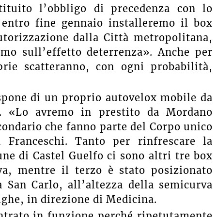
tuito l’obbligo di precedenza con lo
 entro fine gennaio installeremo il box
torizzazione dalla Città metropolitana,
amo sull’effetto deterrenza». Anche per
rie scatteranno, con ogni probabilità,
ispone di un proprio autovelox mobile da
ox. «Lo avremo in prestito da Mordano
rcondario che fanno parte del Corpo unico
 Franceschi. Tanto per rinfrescare la
ne di Castel Guelfo ci sono altri tre box
a, mentre il terzo è stato posizionato
a San Carlo, all’altezza della semicurva
ighe, in direzione di Medicina.
ntrato in funzione perché ripetutamente