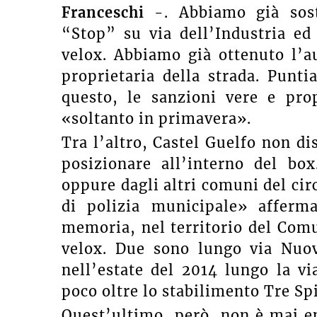
Franceschi
-. Abbiamo già sosti
“Stop” su via dell’Industria ed
velox. Abbiamo già ottenuto l’au
proprietaria della strada. Punti
questo, le sanzioni vere e prop
«soltanto in primavera».
Tra l’altro, Castel Guelfo non d
posizionare all’interno del b
oppure dagli altri comuni del ci
di polizia municipale» afferma
memoria, nel territorio del Comu
velox. Due sono lungo via Nuov
nell’estate del 2014 lungo la vi
poco oltre lo stabilimento Tre Sp
Quest’ultimo, però, non è mai e