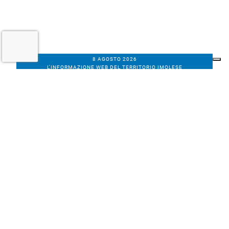
8 AGOSTO 2026
L'INFORMAZIONE WEB DEL TERRITORIO IMOLESE
Il nostro network
Corso Bacchilega coop. di giornalisti
Codice Fiscale, partita IVA e n.
iscrizione al
Registro Imprese di Bologna
01531471207
Via C. Porta 1, Imola
Tel. 0542.31555 - Fax. 0542.31240
Email info@bacchilegaeditore.it
REDAZIONE
ABBONAMENTI
PRIVACY
COOKIE
POLICY
NOTE LEGALI
GERENZA
PUBBLICITÀ