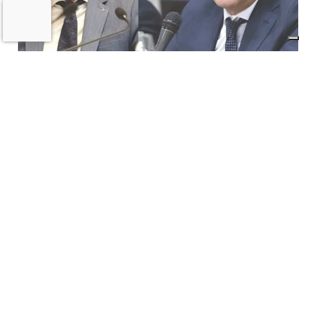
Il «Premio Aldo Villa» a Mongardi
(Sacmi) e Bolognesi (Ceramica), la
ceramica imolese è cooperativa
17 LUGLIO 2026
CRONACA