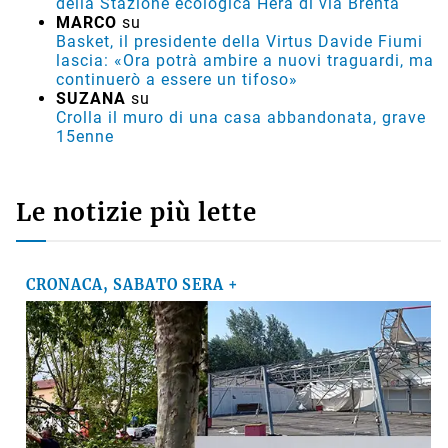
della Stazione ecologica Hera di via Brenta
MARCO
su
Basket, il presidente della Virtus Davide Fiumi
lascia: «Ora potrà ambire a nuovi traguardi, ma
continuerò a essere un tifoso»
SUZANA
su
Crolla il muro di una casa abbandonata, grave
15enne
Le notizie più lette
CRONACA, SABATO SERA +