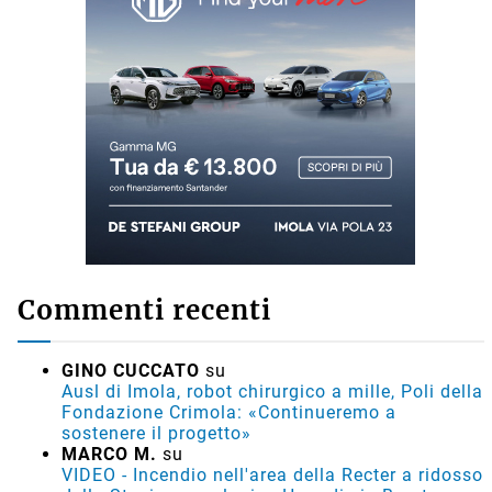
Commenti recenti
GINO CUCCATO
su
Ausl di Imola, robot chirurgico a mille, Poli della
Fondazione Crimola: «Continueremo a
sostenere il progetto»
MARCO M.
su
VIDEO - Incendio nell'area della Recter a ridosso