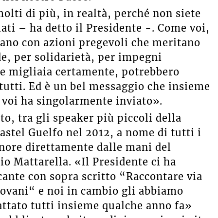
olti di più, in realtà, perché non siete
olati – ha detto il Presidente -. Come voi,
nano con azioni pregevoli che meritano
e, per solidarietà, per impegni
une migliaia certamente, potrebbero
 tutti. Ed è un bel messaggio che insieme
 voi ha singolarmente inviato».
o, tra gli speaker più piccoli della
stel Guelfo nel 2012, a nome di tutti i
’onore direttamente dalle mani del
io Mattarella. «Il Presidente ci ha
cante con sopra scritto “Raccontare via
giovani“ e noi in cambio gli abbiamo
attato tutti insieme qualche anno fa»