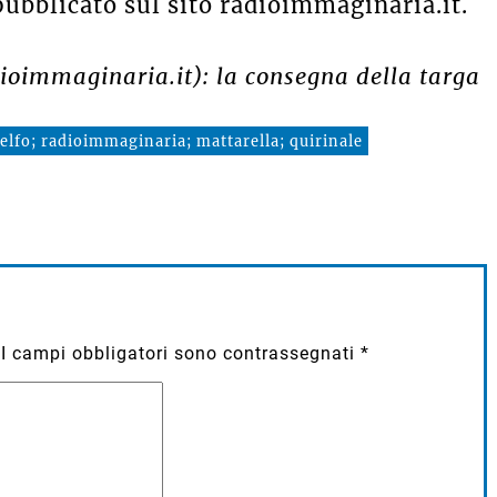
ubblicato sul sito radioimmaginaria.it.
adioimmaginaria.it)
: la consegna della targa
uelfo; radioimmaginaria; mattarella; quirinale
I campi obbligatori sono contrassegnati
*