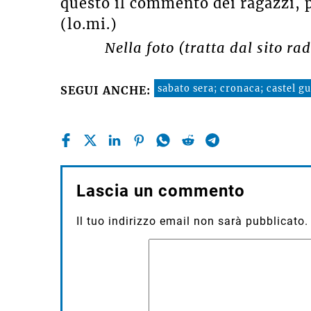
questo il commento dei ragazzi, p
(lo.mi.)
Nella foto (
tratta dal sito r
sabato sera; cronaca; castel g
SEGUI ANCHE:
Lascia un commento
Il tuo indirizzo email non sarà pubblicato.