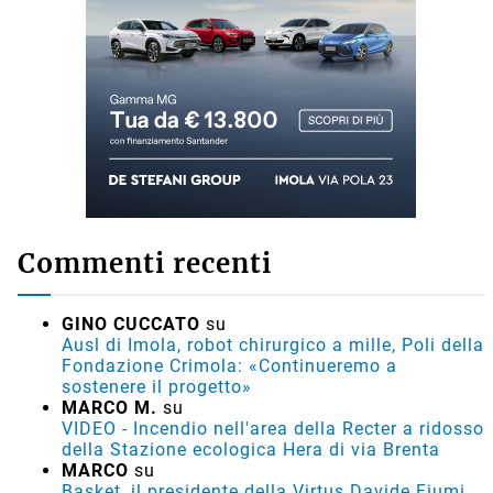
Commenti recenti
GINO CUCCATO
su
Ausl di Imola, robot chirurgico a mille, Poli della
Fondazione Crimola: «Continueremo a
sostenere il progetto»
MARCO M.
su
VIDEO - Incendio nell'area della Recter a ridosso
della Stazione ecologica Hera di via Brenta
MARCO
su
Basket, il presidente della Virtus Davide Fiumi