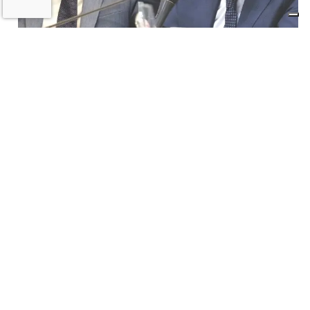
Il «Premio Aldo Villa» a Mongardi
(Sacmi) e Bolognesi (Ceramica), la
ceramica imolese è cooperativa
17 LUGLIO 2026
CRONACA