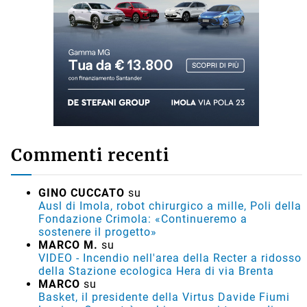
Commenti recenti
GINO CUCCATO
su
Ausl di Imola, robot chirurgico a mille, Poli della
Fondazione Crimola: «Continueremo a
sostenere il progetto»
MARCO M.
su
VIDEO - Incendio nell'area della Recter a ridosso
della Stazione ecologica Hera di via Brenta
MARCO
su
Basket, il presidente della Virtus Davide Fiumi