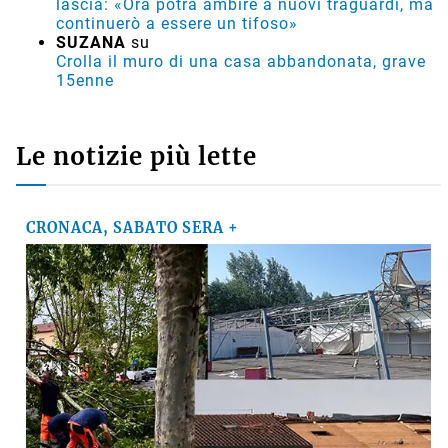
lascia: «Ora potrà ambire a nuovi traguardi, ma
continuerò a essere un tifoso»
SUZANA
su
Crolla il muro di una casa abbandonata, grave
15enne
Le notizie più lette
CRONACA, SABATO SERA +