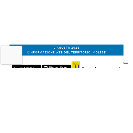
9 AGOSTO 2026
L'INFORMAZIONE WEB DEL TERRITORIO IMOLESE
Il nostro network
Corso Bacchilega coop. di giornalisti
Codice Fiscale, partita IVA e n.
iscrizione al
Registro Imprese di Bologna
01531471207
Via C. Porta 1, Imola
Tel. 0542.31555 - Fax. 0542.31240
Email info@bacchilegaeditore.it
REDAZIONE
ABBONAMENTI
PRIVACY
COOKIE