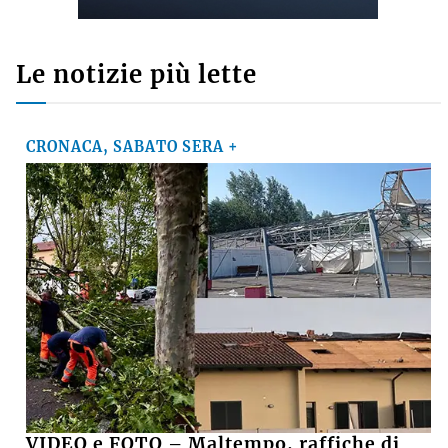
Commenti recenti
GINO CUCCATO
su
Ausl di Imola, robot chirurgico a mille, Poli della
Fondazione Crimola: «Continueremo a
sostenere il progetto»
MARCO M.
su
VIDEO - Incendio nell'area della Recter a ridosso
della Stazione ecologica Hera di via Brenta
MARCO
su
Basket, il presidente della Virtus Davide Fiumi
lascia: «Ora potrà ambire a nuovi traguardi, ma
continuerò a essere un tifoso»
SUZANA
su
Crolla il muro di una casa abbandonata, grave
15enne
Le notizie più lette