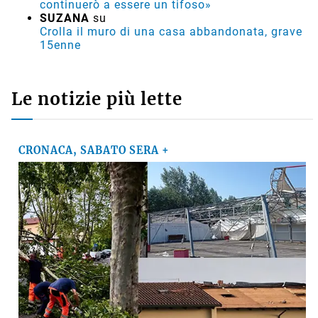
continuerò a essere un tifoso»
SUZANA
su
Crolla il muro di una casa abbandonata, grave
15enne
Le notizie più lette
CRONACA, SABATO SERA +