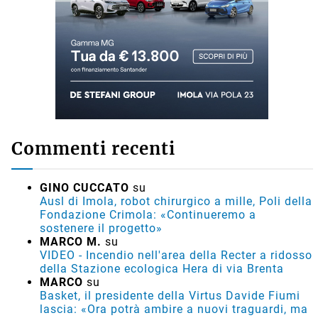
Commenti recenti
GINO CUCCATO
su
Ausl di Imola, robot chirurgico a mille, Poli della
Fondazione Crimola: «Continueremo a
sostenere il progetto»
MARCO M.
su
VIDEO - Incendio nell'area della Recter a ridosso
della Stazione ecologica Hera di via Brenta
MARCO
su
Basket, il presidente della Virtus Davide Fiumi
lascia: «Ora potrà ambire a nuovi traguardi, ma