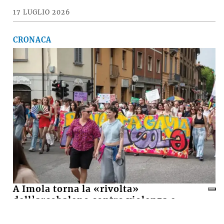
ECONOMIA
Il «Premio Aldo Villa» a Mongardi
(Sacmi) e Bolognesi (Ceramica), la
ceramica imolese è cooperativa
17 LUGLIO 2026
CRONACA