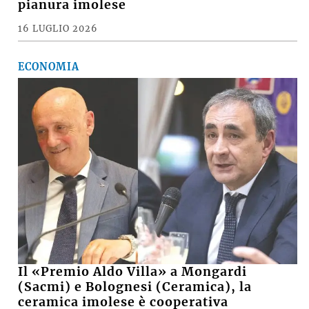
CRONACA, SABATO SERA +
VIDEO e FOTO – Maltempo, raffiche di
vento e pioggia battente, i danni a
Medicina, Castel San Pietro e nella
pianura imolese
16 LUGLIO 2026