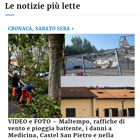
Commenti recenti
GINO CUCCATO
su
Ausl di Imola, robot chirurgico a mille, Poli della
Fondazione Crimola: «Continueremo a
sostenere il progetto»
MARCO M.
su
VIDEO - Incendio nell'area della Recter a ridosso
della Stazione ecologica Hera di via Brenta
MARCO
su
Basket, il presidente della Virtus Davide Fiumi
lascia: «Ora potrà ambire a nuovi traguardi, ma
continuerò a essere un tifoso»
SUZANA
su
Crolla il muro di una casa abbandonata, grave
15enne
Le notizie più lette