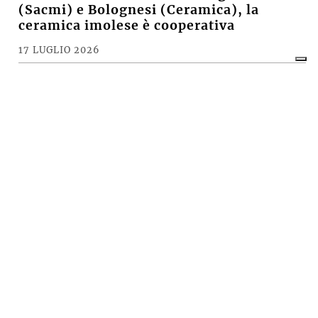
(Sacmi) e Bolognesi (Ceramica), la
ceramica imolese è cooperativa
17 LUGLIO 2026
CRONACA
A Imola torna la «rivolta»
dell’arcobaleno contro violenza e