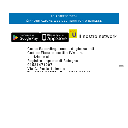
10 AGOSTO 2026
L'INFORMAZIONE WEB DEL TERRITORIO IMOLESE
Il nostro network
Corso Bacchilega coop. di giornalisti
Codice Fiscale, partita IVA e n.
iscrizione al
Registro Imprese di Bologna
01531471207
Via C. Porta 1, Imola
Tel. 0542.31555 - Fax. 0542.31240
Email info@bacchilegaeditore.it
REDAZIONE
ABBONAMENTI
PRIVACY
COOKIE
POLICY
NOTE LEGALI
GERENZA
PUBBLICITÀ
INSERZIONI DEI LETTORI
SCRIVI ALLA REDAZIONE