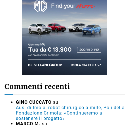
Commenti recenti
GINO CUCCATO
su
Ausl di Imola, robot chirurgico a mille, Poli della
Fondazione Crimola: «Continueremo a
sostenere il progetto»
MARCO M.
su