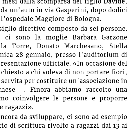
 mesi dalla scomparsa del figlio
Davide
,
o da un’auto in via Gasperini, dopo dodici
ll’ospedale Maggiore di Bologna.
siglio direttivo composto da sei persone.
), ci sono la moglie Barbara Garzone
ella Torre, Donato Marchesano, Stella
nica 28 gennaio, presso l’auditorium di
 presentazione ufficiale. «In occasione del
chiesto a chi voleva di non portare fiori,
 servita per costituire un’associazione in
hese -. Finora abbiamo raccolto una
amo coinvolgere le persone e proporre
e ragazzi».
ancora da sviluppare, ci sono ad esempio
o di scrittura rivolto a ragazzi dai 13 ai