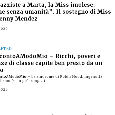
razziste a Marta, la Miss imolese:
e senza umanità”. Il sostegno di Miss
Denny Mendez
2026
LETED
contoAModoMio – Ricchi, poveri e
nze di classe capite ben presto da un
o
ntoAModoMio – La sindrome di Robin Hood: ingenuità,
alismo (e un po’ rompi…)
2026