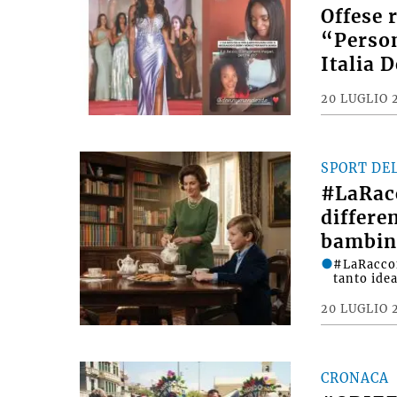
Offese 
“Person
Italia 
20 LUGLIO 
SPORT DE
#LaRac
differe
bambin
#LaRacco
tanto ide
20 LUGLIO 
CRONACA