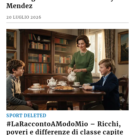
Mendez
20 LUGLIO 2026
SPORT DELETED
#LaRaccontoAModoMio – Ricchi,
poveri e differenze di classe capite