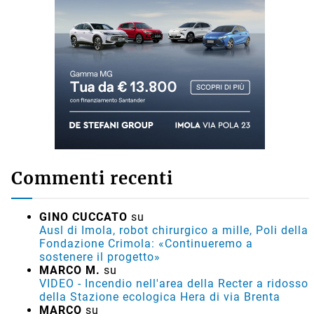
Commenti recenti
GINO CUCCATO
su
Ausl di Imola, robot chirurgico a mille, Poli della
Fondazione Crimola: «Continueremo a
sostenere il progetto»
MARCO M.
su
VIDEO - Incendio nell'area della Recter a ridosso
della Stazione ecologica Hera di via Brenta
MARCO
su