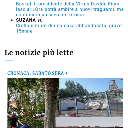
Basket, il presidente della Virtus Davide Fiumi
lascia: «Ora potrà ambire a nuovi traguardi, ma
continuerò a essere un tifoso»
SUZANA
su
Crolla il muro di una casa abbandonata, grave
15enne
Le notizie più lette
CRONACA, SABATO SERA +