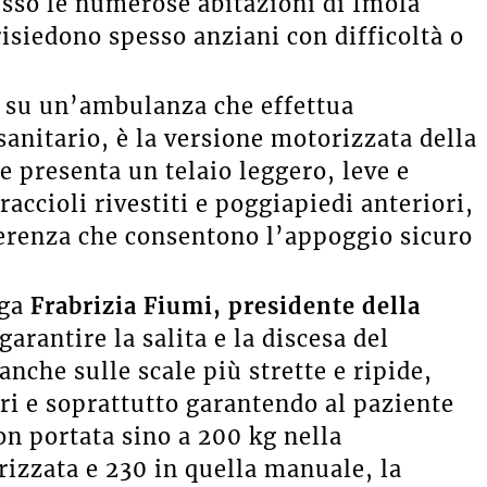
esso le numerose abitazioni di Imola
risiedono spesso anziani con difficoltà o
ta su un’ambulanza che effettua
sanitario, è la versione motorizzata della
e presenta un telaio leggero, leve e
raccioli rivestiti e poggiapiedi anteriori,
aderenza che consentono l’appoggio sicuro
ega
Frabrizia Fiumi, presidente della
rantire la salita e la discesa del
nche sulle scale più strette e ripide,
ori e soprattutto garantendo al paziente
n portata sino a 200 kg nella
izzata e 230 in quella manuale, la