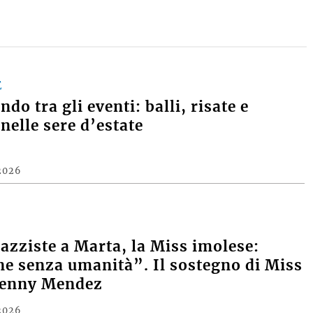
E
do tra gli eventi: balli, risate e
nelle sere d’estate
2026
razziste a Marta, la Miss imolese:
e senza umanità”. Il sostegno di Miss
Denny Mendez
2026