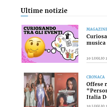
Ultime notizie
MAGAZIN
Curiosan
musica 
20 LUGLIO 
CRONACA
Offese 
“Person
Italia 
20 LUGLIO 