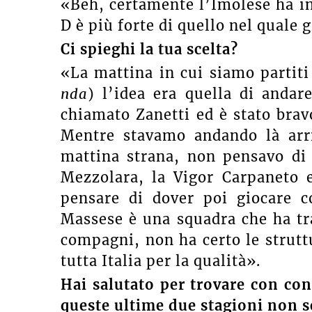
«Beh, certamente l’Imolese ha in
D è più forte di quello nel quale
Ci spieghi la tua scelta?
«La mattina in cui siamo partiti
nda
) l’idea era quella di anda
chiamato Zanetti ed è stato brav
Mentre stavamo andando là arr
mattina strana, non pensavo di a
Mezzolara, la Vigor Carpaneto 
pensare di dover poi giocare c
Massese è una squadra che ha tr
compagni, non ha certo le strutt
tutta Italia per la qualità».
Hai salutato per trovare con cont
queste ultime due stagioni non sei