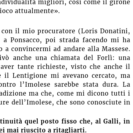
dividualità migliori, così come il girone
 gioco attualmente».
 con il mio procuratore (Loris Donatini,
re a Ponsacco, poi strada facendo mi ha
o a convincermi ad andare alla Massese.
ivò anche una chiamata del Forlì: una
ver tante richieste, visto che anche il
e il Lentigione mi avevano cercato, ma
ontro l’Imolese sarebbe stata dura. La
adizione ma che, come mi dicono tutti i
ure dell’Imolese, che sono conosciute in
inuità quel posto fisso che, al Galli, in
 mai riuscito a ritagliarti.