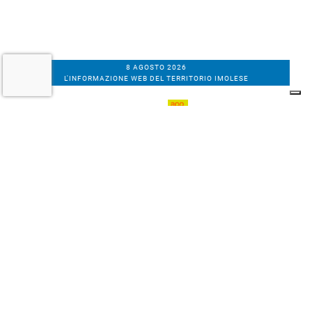
8 AGOSTO 2026
L'INFORMAZIONE WEB DEL TERRITORIO IMOLESE
Il nostro network
Corso Bacchilega coop. di giornalisti
Codice Fiscale, partita IVA e n.
iscrizione al
Registro Imprese di Bologna
01531471207
Via C. Porta 1, Imola
Tel. 0542.31555 - Fax. 0542.31240
Email info@bacchilegaeditore.it
REDAZIONE
ABBONAMENTI
PRIVACY
COOKIE
POLICY
NOTE LEGALI
GERENZA
PUBBLICITÀ
INSERZIONI DEI LETTORI
SCRIVI ALLA REDAZIONE