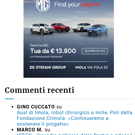
Commenti recenti
GINO CUCCATO
su
Ausl di Imola, robot chirurgico a mille, Poli della
Fondazione Crimola: «Continueremo a
sostenere il progetto»
MARCO M.
su