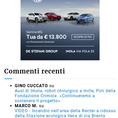
Commenti recenti
GINO CUCCATO
su
Ausl di Imola, robot chirurgico a mille, Poli della
Fondazione Crimola: «Continueremo a
sostenere il progetto»
MARCO M.
su
VIDEO - Incendio nell'area della Recter a ridosso
della Stazione ecologica Hera di via Brenta