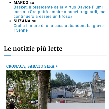
MARCO
su
Basket, il presidente della Virtus Davide Fiumi
lascia: «Ora potrà ambire a nuovi traguardi, ma
continuerò a essere un tifoso»
SUZANA
su
Crolla il muro di una casa abbandonata, grave
15enne
Le notizie più lette
CRONACA, SABATO SERA +