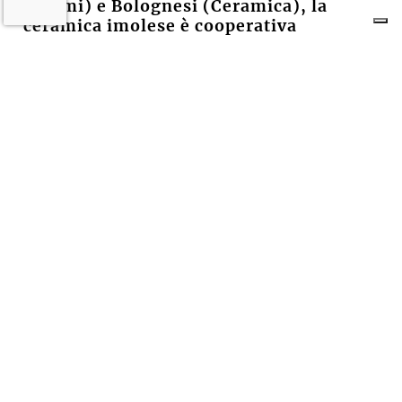
(Sacmi) e Bolognesi (Ceramica), la
ceramica imolese è cooperativa
17 LUGLIO 2026
CRONACA
A Imola torna la «rivolta»
dell’arcobaleno contro violenza e