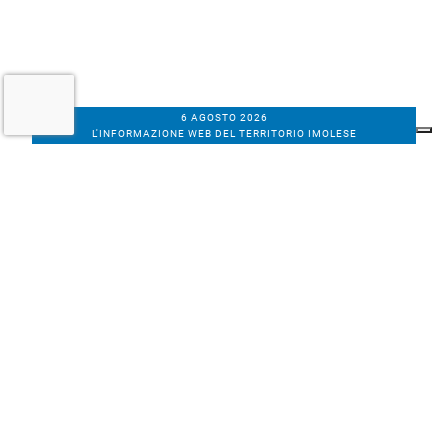
6 AGOSTO 2026
L'INFORMAZIONE WEB DEL TERRITORIO IMOLESE
Il nostro network
Corso Bacchilega coop. di giornalisti
Codice Fiscale, partita IVA e n.
iscrizione al
Registro Imprese di Bologna
01531471207
Via C. Porta 1, Imola
Tel. 0542.31555 - Fax. 0542.31240
Email info@bacchilegaeditore.it
REDAZIONE
ABBONAMENTI
PRIVACY
COOKIE
POLICY
NOTE LEGALI
GERENZA
PUBBLICITÀ