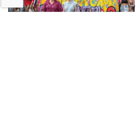
A Imola torna la «rivolta»
dell’arcobaleno contro violenza e
discriminazioni
10 LUGLIO 2026
Castel San Pietro