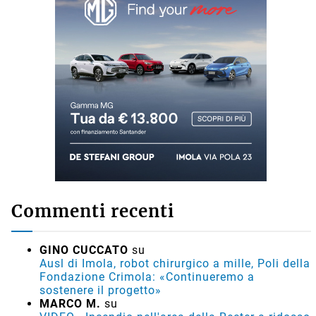
Commenti recenti
GINO CUCCATO
su
Ausl di Imola, robot chirurgico a mille, Poli della
Fondazione Crimola: «Continueremo a
sostenere il progetto»
MARCO M.
su