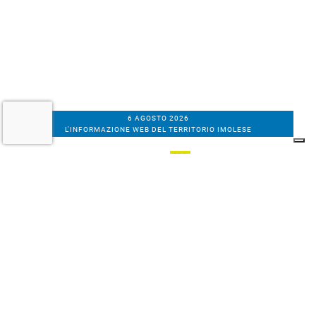
6 AGOSTO 2026
L'INFORMAZIONE WEB DEL TERRITORIO IMOLESE
Il nostro network
Corso Bacchilega coop. di giornalisti
Codice Fiscale, partita IVA e n.
iscrizione al
Registro Imprese di Bologna
01531471207
Via C. Porta 1, Imola
Tel. 0542.31555 - Fax. 0542.31240
Email info@bacchilegaeditore.it
REDAZIONE
ABBONAMENTI
PRIVACY
COOKIE