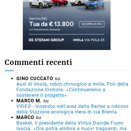
Commenti recenti
GINO CUCCATO
su
Ausl di Imola, robot chirurgico a mille, Poli della
Fondazione Crimola: «Continueremo a
sostenere il progetto»
MARCO M.
su
VIDEO - Incendio nell'area della Recter a ridosso
della Stazione ecologica Hera di via Brenta
MARCO
su
Basket, il presidente della Virtus Davide Fiumi
lascia: «Ora potrà ambire a nuovi traguardi, ma