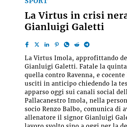
SPORT
La Virtus in crisi ner
Gianluigi Galetti
La Virtus Imola, approfittando de
Gianluigi Galetti. Fatale la quint
quella contro Ravenna, e cocente l
usciti in anticipo chiedendo la te
apparso oggi sui canali social de
Pallacanestro Imola, nella person
socio Renzo Balbo, comunica di av
allenatore il signor Gianluigi Gale
lavoro svolto sino a oggi per la d