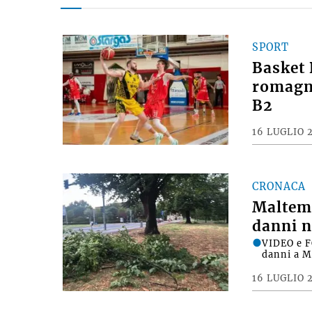
Ultime notizie
SPORT
Basket 
romagno
B2
16 LUGLIO 
CRONACA
Maltemp
danni n
VIDEO e F
danni a M
16 LUGLIO 