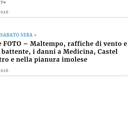
Dintorni – Caro Babbo Formula, cara Mamma Imola…
INTORNI – Villeneuve stavolta è primo, l’ultimo elmo del
27»
2026
 SABATO SERA +
 FOTO – Maltempo, raffiche di vento e
 battente, i danni a Medicina, Castel
tro e nella pianura imolese
2026