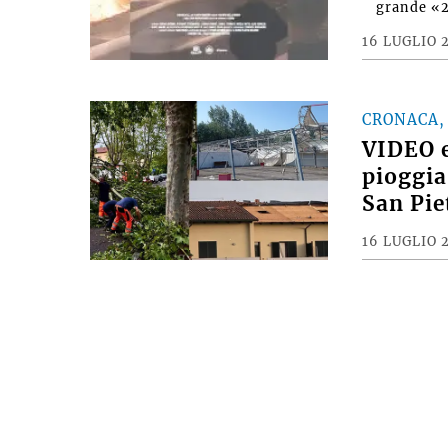
#Motori&
#MOTORI&D
grande «
16 LUGLIO 
CRONACA,
VIDEO e
pioggia
San Pie
16 LUGLIO 