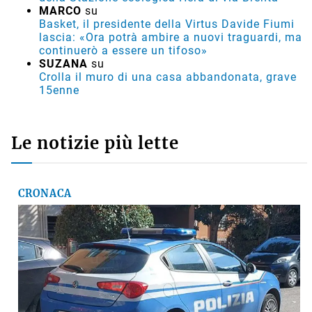
MARCO
su
Basket, il presidente della Virtus Davide Fiumi
lascia: «Ora potrà ambire a nuovi traguardi, ma
continuerò a essere un tifoso»
SUZANA
su
Crolla il muro di una casa abbandonata, grave
15enne
Le notizie più lette
CRONACA