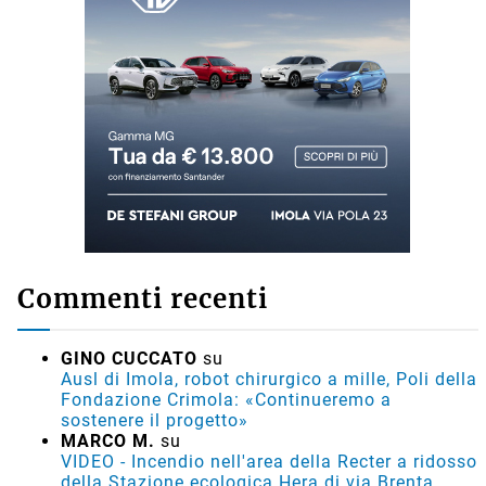
Commenti recenti
GINO CUCCATO
su
Ausl di Imola, robot chirurgico a mille, Poli della
Fondazione Crimola: «Continueremo a
sostenere il progetto»
MARCO M.
su
VIDEO - Incendio nell'area della Recter a ridosso
della Stazione ecologica Hera di via Brenta