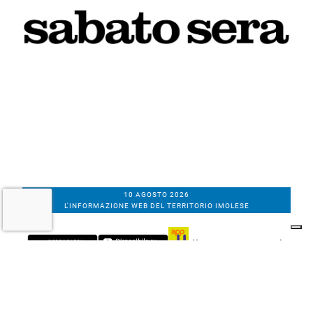
10 AGOSTO 2026
L'INFORMAZIONE WEB DEL TERRITORIO IMOLESE
Il nostro network
Corso Bacchilega coop. di giornalisti
Codice Fiscale, partita IVA e n.
iscrizione al
Registro Imprese di Bologna