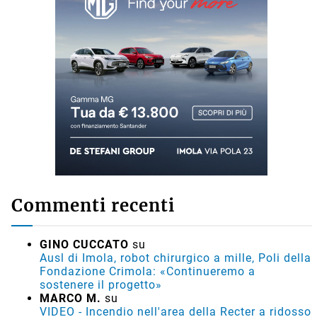
Commenti recenti
GINO CUCCATO
su
Ausl di Imola, robot chirurgico a mille, Poli della
Fondazione Crimola: «Continueremo a
sostenere il progetto»
MARCO M.
su