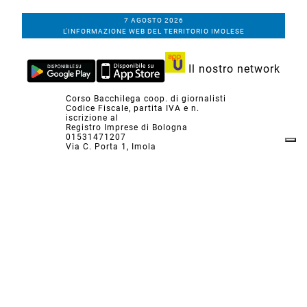
7 AGOSTO 2026
L'INFORMAZIONE WEB DEL TERRITORIO IMOLESE
Il nostro network
Corso Bacchilega coop. di giornalisti
Codice Fiscale, partita IVA e n.
iscrizione al
Registro Imprese di Bologna
01531471207
Via C. Porta 1, Imola
Tel. 0542.31555 - Fax. 0542.31240
Email info@bacchilegaeditore.it
REDAZIONE
ABBONAMENTI
PRIVACY
COOKIE
POLICY
NOTE LEGALI
GERENZA
PUBBLICITÀ
INSERZIONI DEI LETTORI
SCRIVI ALLA REDAZIONE