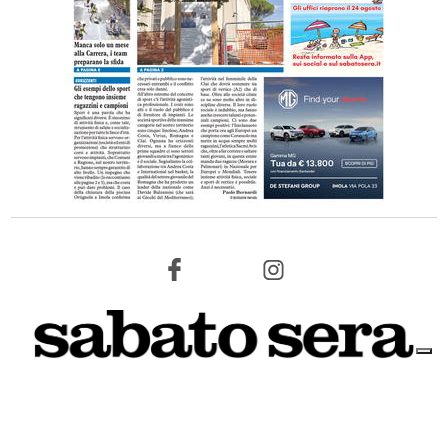
CRONACA
A Imola torna la «rivolta»
dell’arcobaleno contro violenza e
discriminazioni
10 LUGLIO 2026