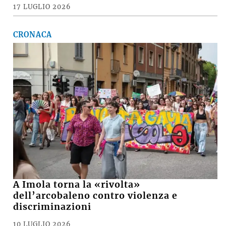
CRONACA, SABATO SERA +
VIDEO e FOTO – Maltempo, raffiche di
vento e pioggia battente, i danni a
Medicina, Castel San Pietro e nella
pianura imolese