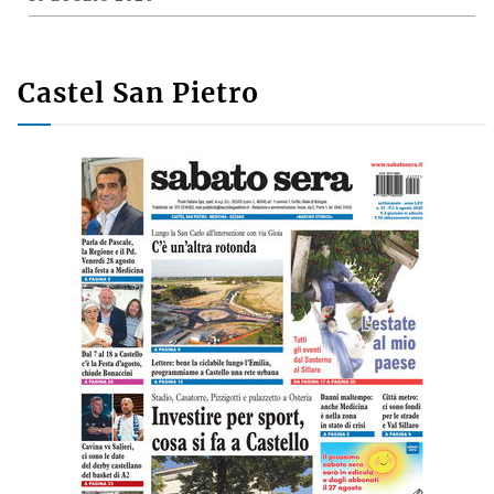
16 LUGLIO 2026
ECONOMIA
Il «Premio Aldo Villa» a Mongardi
(Sacmi) e Bolognesi (Ceramica), la
ceramica imolese è cooperativa
17 LUGLIO 2026