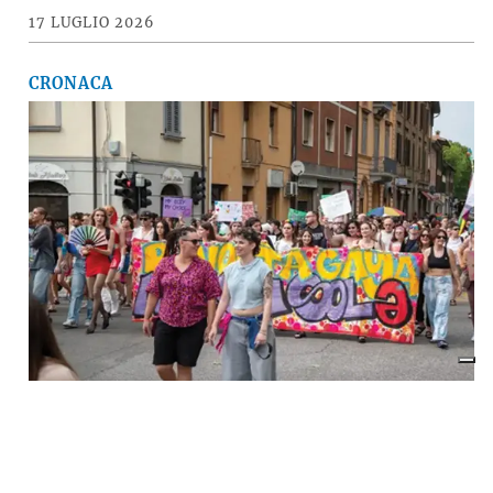
17 LUGLIO 2026
CRONACA
A Imola torna la «rivolta»
dell’arcobaleno contro violenza e
discriminazioni