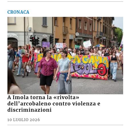
Il «Premio Aldo Villa» a Mongardi
(Sacmi) e Bolognesi (Ceramica), la
ceramica imolese è cooperativa
17 LUGLIO 2026
CRONACA
A Imola torna la «rivolta»