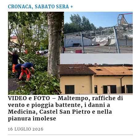
Ausl di Imola, robot chirurgico a mille, Poli della
Fondazione Crimola: «Continueremo a
sostenere il progetto»
MARCO M.
su
VIDEO - Incendio nell'area della Recter a ridosso
della Stazione ecologica Hera di via Brenta
MARCO
su
Basket, il presidente della Virtus Davide Fiumi
lascia: «Ora potrà ambire a nuovi traguardi, ma
continuerò a essere un tifoso»
SUZANA
su
Crolla il muro di una casa abbandonata, grave
15enne
Le notizie più lette
CRONACA, SABATO SERA +