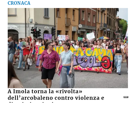
Il «Premio Aldo Villa» a Mongardi
(Sacmi) e Bolognesi (Ceramica), la
ceramica imolese è cooperativa
17 LUGLIO 2026
CRONACA