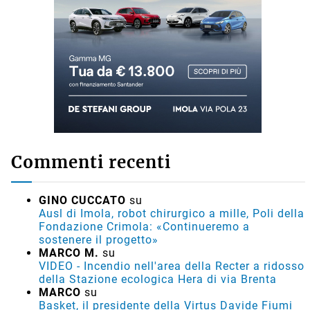
Commenti recenti
GINO CUCCATO
su
Ausl di Imola, robot chirurgico a mille, Poli della
Fondazione Crimola: «Continueremo a
sostenere il progetto»
MARCO M.
su
VIDEO - Incendio nell'area della Recter a ridosso
della Stazione ecologica Hera di via Brenta
MARCO
su
Basket, il presidente della Virtus Davide Fiumi