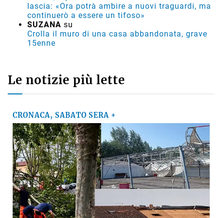
lascia: «Ora potrà ambire a nuovi traguardi, ma
continuerò a essere un tifoso»
SUZANA
su
Crolla il muro di una casa abbandonata, grave
15enne
Le notizie più lette
CRONACA, SABATO SERA +