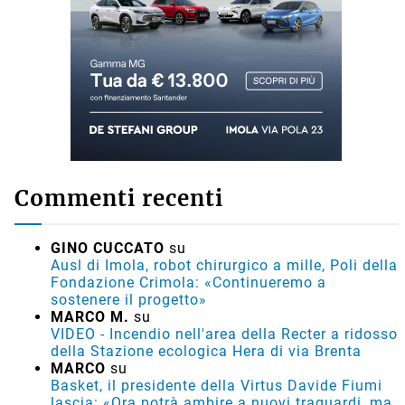
Commenti recenti
GINO CUCCATO
su
Ausl di Imola, robot chirurgico a mille, Poli della
Fondazione Crimola: «Continueremo a
sostenere il progetto»
MARCO M.
su
VIDEO - Incendio nell'area della Recter a ridosso
della Stazione ecologica Hera di via Brenta
MARCO
su
Basket, il presidente della Virtus Davide Fiumi
lascia: «Ora potrà ambire a nuovi traguardi, ma