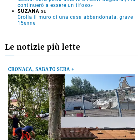
continuerò a essere un tifoso»
SUZANA
su
Crolla il muro di una casa abbandonata, grave
15enne
Le notizie più lette
CRONACA, SABATO SERA +