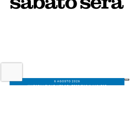
6 AGOSTO 2026
L'INFORMAZIONE WEB DEL TERRITORIO IMOLESE
Il nostro network
Corso Bacchilega coop. di giornalisti
Codice Fiscale, partita IVA e n.
iscrizione al
Registro Imprese di Bologna
01531471207