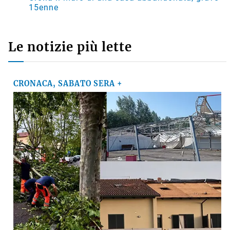
della Stazione ecologica Hera di via Brenta
MARCO
su
Basket, il presidente della Virtus Davide Fiumi
lascia: «Ora potrà ambire a nuovi traguardi, ma
continuerò a essere un tifoso»
SUZANA
su
Crolla il muro di una casa abbandonata, grave
15enne
Le notizie più lette
CRONACA, SABATO SERA +