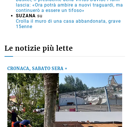
lascia: «Ora potrà ambire a nuovi traguardi, ma
continuerò a essere un tifoso»
SUZANA
su
Crolla il muro di una casa abbandonata, grave
15enne
Le notizie più lette
CRONACA, SABATO SERA +