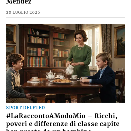
Mendez
20 LUGLIO 2026
SPORT DELETED
#LaRaccontoAModoMio – Ricchi,
poveri e differenze di classe capite