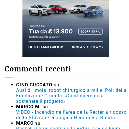
Commenti recenti
GINO CUCCATO
su
Ausl di Imola, robot chirurgico a mille, Poli della
Fondazione Crimola: «Continueremo a
sostenere il progetto»
MARCO M.
su
VIDEO - Incendio nell'area della Recter a ridosso
della Stazione ecologica Hera di via Brenta
MARCO
su
Basket, il presidente della Virtus Davide Fiumi