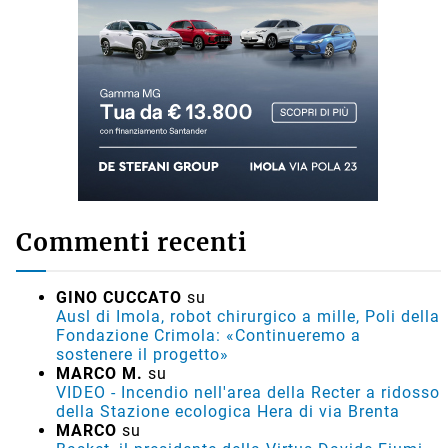
Commenti recenti
GINO CUCCATO
su
Ausl di Imola, robot chirurgico a mille, Poli della
Fondazione Crimola: «Continueremo a
sostenere il progetto»
MARCO M.
su
VIDEO - Incendio nell'area della Recter a ridosso
della Stazione ecologica Hera di via Brenta
MARCO
su