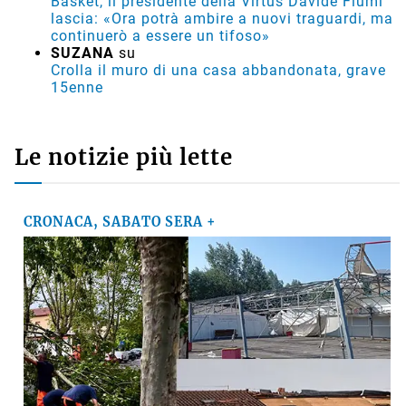
Basket, il presidente della Virtus Davide Fiumi
lascia: «Ora potrà ambire a nuovi traguardi, ma
continuerò a essere un tifoso»
SUZANA
su
Crolla il muro di una casa abbandonata, grave
15enne
Le notizie più lette
CRONACA, SABATO SERA +