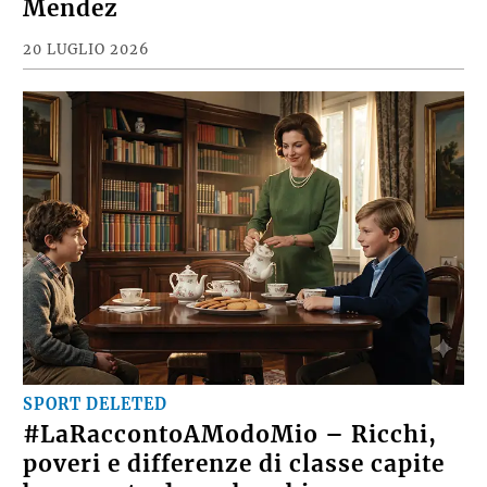
Mendez
20 LUGLIO 2026
SPORT DELETED
#LaRaccontoAModoMio – Ricchi,
poveri e differenze di classe capite