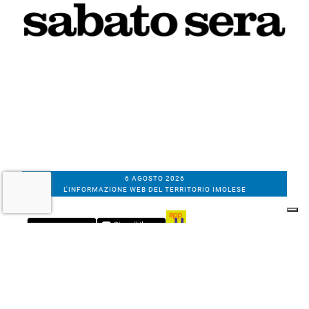
6 AGOSTO 2026
L'INFORMAZIONE WEB DEL TERRITORIO IMOLESE
Il nostro network
Corso Bacchilega coop. di giornalisti
Codice Fiscale, partita IVA e n.
iscrizione al
Registro Imprese di Bologna
01531471207
Via C. Porta 1, Imola