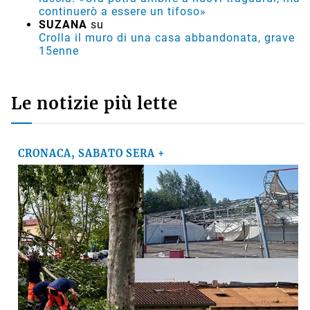
continuerò a essere un tifoso»
SUZANA
su
Crolla il muro di una casa abbandonata, grave
15enne
Le notizie più lette
CRONACA, SABATO SERA +