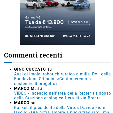
Commenti recenti
GINO CUCCATO
su
Ausl di Imola, robot chirurgico a mille, Poli della
Fondazione Crimola: «Continueremo a
sostenere il progetto»
MARCO M.
su
VIDEO - Incendio nell'area della Recter a ridosso
della Stazione ecologica Hera di via Brenta
MARCO
su
Basket, il presidente della Virtus Davide Fiumi
lascia: «Ora potrà ambire a nuovi traguardi, ma