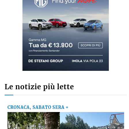
Commenti recenti
GINO CUCCATO
su
Ausl di Imola, robot chirurgico a mille, Poli della
Fondazione Crimola: «Continueremo a
sostenere il progetto»
MARCO M.
su
VIDEO - Incendio nell'area della Recter a ridosso