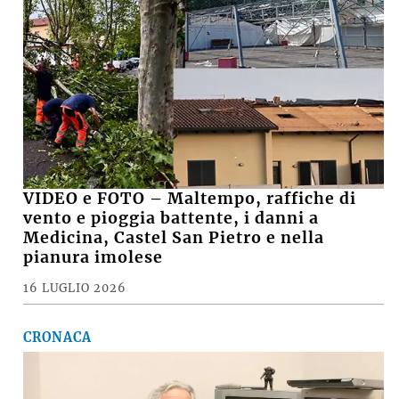
della Stazione ecologica Hera di via Brenta
MARCO
su
Basket, il presidente della Virtus Davide Fiumi
lascia: «Ora potrà ambire a nuovi traguardi, ma
continuerò a essere un tifoso»
SUZANA
su
Crolla il muro di una casa abbandonata, grave
15enne
Le notizie più lette
CRONACA, SABATO SERA +