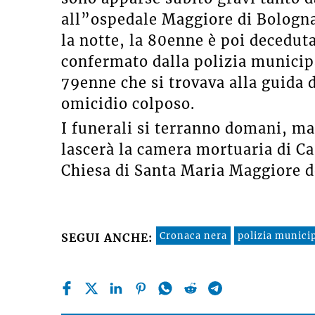
all”ospedale Maggiore di Bologna
la notte, la 80enne è poi decedut
confermato dalla polizia municipa
79enne che si trovava alla guida 
omicidio colposo.
I funerali si terranno domani, m
lascerà la camera mortuaria di C
Chiesa di Santa Maria Maggiore do
Cronaca nera
polizia munici
SEGUI ANCHE: