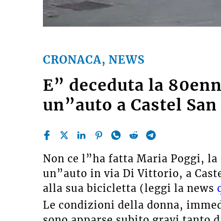
CRONACA, NEWS
E” deceduta la 80enne
un”auto a Castel San 
Non ce l”ha fatta Maria Poggi, la
un”auto in via Di Vittorio, a Cast
alla sua bicicletta (leggi la news
Le condizioni della donna, immed
sono apparse subito gravi tanto d