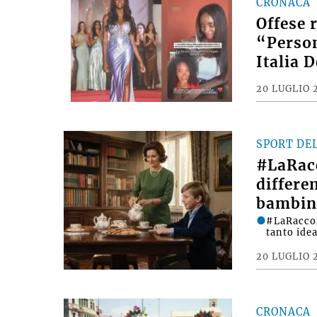
CRONACA
Offese 
“Person
Italia 
20 LUGLIO 
SPORT DE
#LaRac
differe
bambin
#LaRacco
tanto ide
20 LUGLIO 
CRONACA