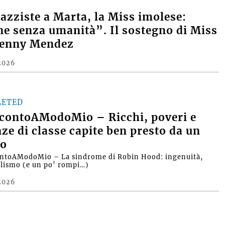
razziste a Marta, la Miss imolese:
e senza umanità”. Il sostegno di Miss
Denny Mendez
2026
LETED
contoAModoMio – Ricchi, poveri e
nze di classe capite ben presto da un
o
ntoAModoMio – La sindrome di Robin Hood: ingenuità,
alismo (e un po’ rompi…)
2026