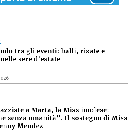
E
do tra gli eventi: balli, risate e
nelle sere d’estate
2026
razziste a Marta, la Miss imolese:
e senza umanità”. Il sostegno di Miss
Denny Mendez