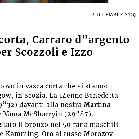
4 DICEMBRE 2019
corta, Carraro d”argento
er Scozzoli e Izzo
uovo in vasca corta che si stanno
gow, in Scozia. La 14enne Benedetta
29”32) davanti alla nostra
Martina
e Mona McSharryin (29”87).
stato il bronzo nei 50 rana maschili
se Kamming. Oro al russo Morozov