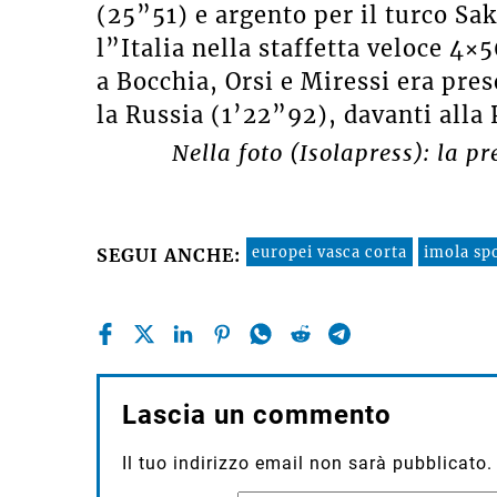
(25”51) e argento per il turco Sak
l”Italia nella staffetta veloce 4×5
a Bocchia, Orsi e Miressi era pre
la Russia (1’22”92), davanti alla 
Nella foto (Isolapress): la 
europei vasca corta
imola spo
SEGUI ANCHE:
Lascia un commento
Il tuo indirizzo email non sarà pubblicato.