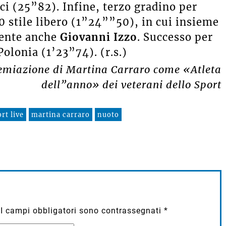
ci (25”82). Infine, terzo gradino per
0 stile libero
(1”24””50)
, in cui insieme
sente anche
Giovanni Izzo
. Successo per
Polonia (1’23”74). (r.s.)
premiazione di Martina Carraro come «Atleta
dell”anno» dei veterani dello Sport
rt live
martina carraro
nuoto
I campi obbligatori sono contrassegnati
*