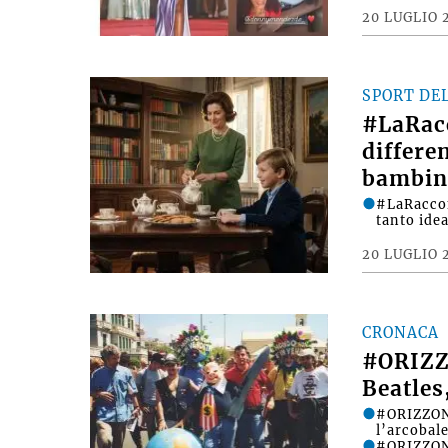
20 LUGLIO 
SPORT DE
#LaRac
differe
bambin
#LaRacco
tanto ide
20 LUGLIO 
CRONACA
#ORIZZ
Beatles
#ORIZZONT
l’arcobale
#ORIZZONT