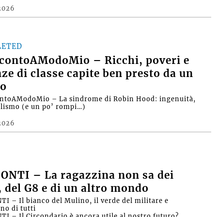
2026
LETED
contoAModoMio – Ricchi, poveri e
nze di classe capite ben presto da un
o
ntoAModoMio – La sindrome di Robin Hood: ingenuità,
alismo (e un po’ rompi…)
2026
ONTI – La ragazzina non sa dei
, del G8 e di un altro mondo
I – Il bianco del Mulino, il verde del militare e
no di tutti
I – Il Circondario è ancora utile al nostro futuro?