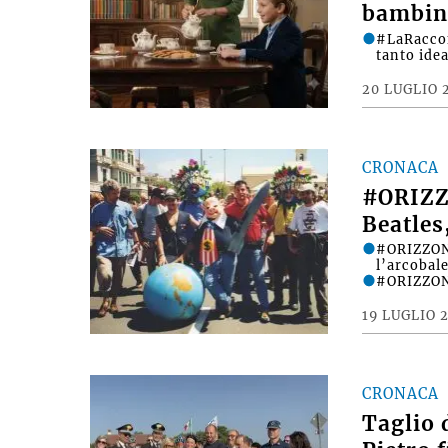
bambin
#LaRacco
tanto ide
20 LUGLIO 
CRONACA
#ORIZZ
Beatles
#ORIZZONT
l’arcobale
#ORIZZONT
19 LUGLIO 
CRONACA
Taglio 