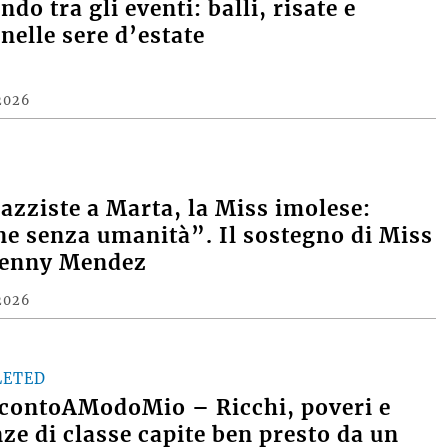
do tra gli eventi: balli, risate e
nelle sere d’estate
2026
razziste a Marta, la Miss imolese:
e senza umanità”. Il sostegno di Miss
Denny Mendez
2026
LETED
contoAModoMio – Ricchi, poveri e
nze di classe capite ben presto da un