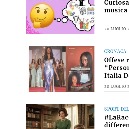
Curiosan
musica 
20 LUGLIO 
CRONACA
Offese 
“Person
Italia 
20 LUGLIO 
SPORT DE
#LaRac
differe