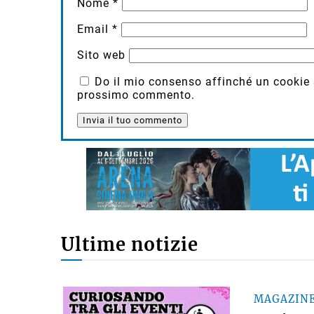
Nome
*
Email
*
Sito web
Do il mio consenso affinché un cookie sa
prossimo commento.
Ultime notizie
MAGAZIN