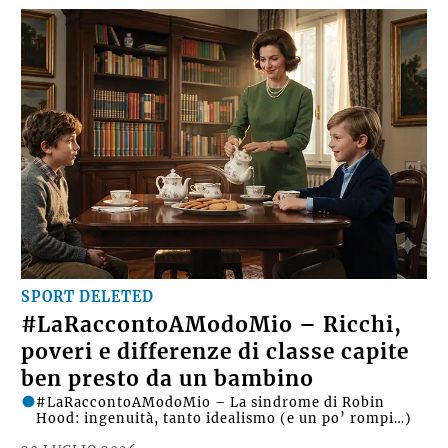
SPORT DELETED
#LaRaccontoAModoMio – Ricchi,
poveri e differenze di classe capite
ben presto da un bambino
#LaRaccontoAModoMio – La sindrome di Robin
Hood: ingenuità, tanto idealismo (e un po’ rompi…)