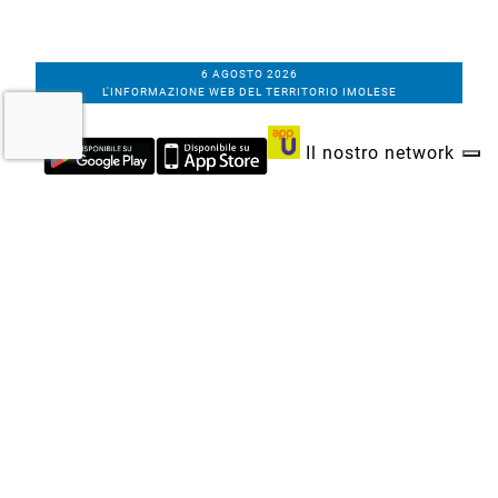
6 AGOSTO 2026
L'INFORMAZIONE WEB DEL TERRITORIO IMOLESE
Il nostro network
Corso Bacchilega coop. di giornalisti
Codice Fiscale, partita IVA e n.
iscrizione al
Registro Imprese di Bologna
01531471207
Via C. Porta 1, Imola
Tel. 0542.31555 - Fax. 0542.31240
Email info@bacchilegaeditore.it
REDAZIONE
ABBONAMENTI
PRIVACY
COOKIE
POLICY
NOTE LEGALI
GERENZA
PUBBLICITÀ
INSERZIONI DEI LETTORI
SCRIVI ALLA REDAZIONE