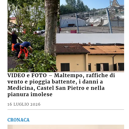
MARCO M.
su
VIDEO - Incendio nell'area della Recter a ridosso
della Stazione ecologica Hera di via Brenta
MARCO
su
Basket, il presidente della Virtus Davide Fiumi
lascia: «Ora potrà ambire a nuovi traguardi, ma
continuerò a essere un tifoso»
SUZANA
su
Crolla il muro di una casa abbandonata, grave
15enne
Le notizie più lette
CRONACA, SABATO SERA +