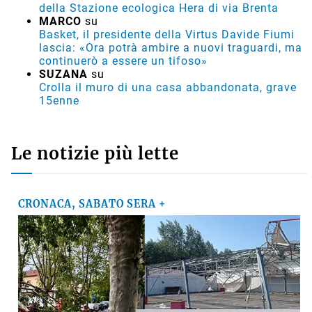
della Stazione ecologica Hera di via Brenta
MARCO
su
Basket, il presidente della Virtus Davide Fiumi
lascia: «Ora potrà ambire a nuovi traguardi, ma
continuerò a essere un tifoso»
SUZANA
su
Crolla il muro di una casa abbandonata, grave
15enne
Le notizie più lette
CRONACA, SABATO SERA +