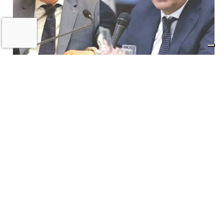
Il «Premio Aldo Villa» a Mongardi
(Sacmi) e Bolognesi (Ceramica), la
ceramica imolese è cooperativa
17 LUGLIO 2026
CRONACA