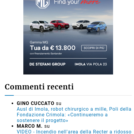
Commenti recenti
GINO CUCCATO
su
Ausl di Imola, robot chirurgico a mille, Poli della
Fondazione Crimola: «Continueremo a
sostenere il progetto»
MARCO M.
su
VIDEO - Incendio nell'area della Recter a ridosso