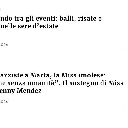
E
do tra gli eventi: balli, risate e
nelle sere d’estate
2026
razziste a Marta, la Miss imolese:
e senza umanità”. Il sostegno di Miss
Denny Mendez
2026