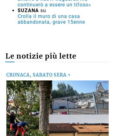
continuerò a essere un tifoso»
SUZANA
su
Crolla il muro di una casa
abbandonata, grave 15enne
Le notizie più lette
CRONACA, SABATO SERA +