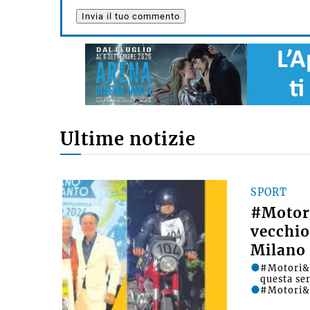
Ultime notizie
SPORT
#Motori
vecchio
Milano 
#Motori&D
questa se
#Motori&