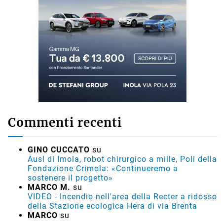
Commenti recenti
GINO CUCCATO
su
Ausl di Imola, robot chirurgico a mille, Poli della
Fondazione Crimola: «Continueremo a
sostenere il progetto»
MARCO M.
su
VIDEO - Incendio nell'area della Recter a ridosso
della Stazione ecologica Hera di via Brenta
MARCO
su