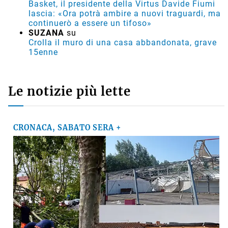
Basket, il presidente della Virtus Davide Fiumi
lascia: «Ora potrà ambire a nuovi traguardi, ma
continuerò a essere un tifoso»
SUZANA
su
Crolla il muro di una casa abbandonata, grave
15enne
Le notizie più lette
CRONACA, SABATO SERA +